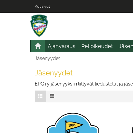
Kotisivut
Ajanvaraus
Pelioikeudet
Jäse
Jäsenyydet
Jäsenyydet
EPG ry jäsenyyksiin liittyvät tiedustelut ja j