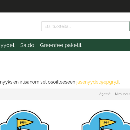
nyydet
Saldo
Greenfee paketit
äsenyyksien irtisanomiset osoitteeseen
jasenyydet@epgry.fi
.
Järjestä: