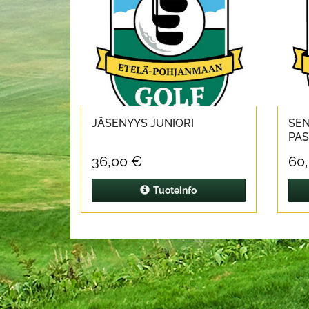
JÄSENYYS JUNIORI
SEN
PAS
36,00 €
60
Tuoteinfo