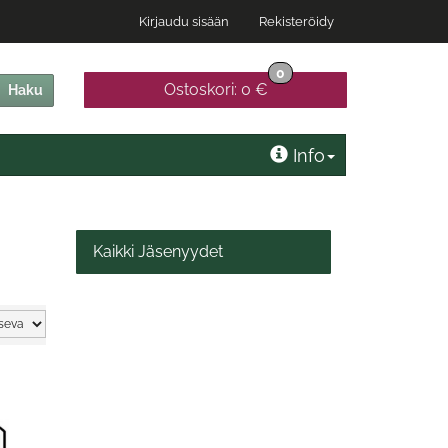
Kirjaudu sisään
Rekisteröidy
0
Ostoskori:
0 €
Haku
Info
Kaikki Jäsenyydet