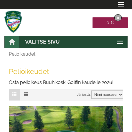
Navi
0
0 €
VALITSE SIVU
Navig
Pelioikeudet
Pelioikeudet
Osta pelioikeus Ruuhikoski Golfiin kaudelle 2026!
Järjestä: